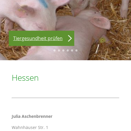
Tiere beobachten
Notfallhilfe
Start Kupierverzicht
Selbsteinschätzung
Beschäftigung bieten
Tiergesundheit prüfen
Hessen
Julia Aschenbrenner
Wahnhäuser Str. 1