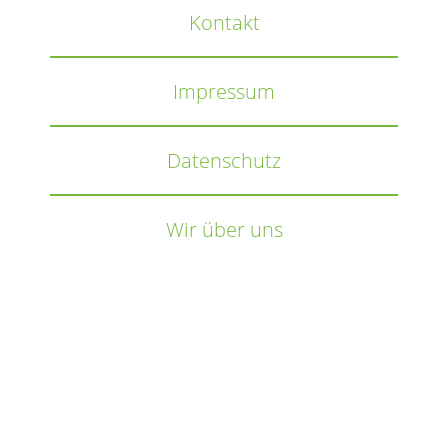
Kontakt
Impressum
Datenschutz
Wir über uns
Wir
verwenden
auf
unserer
Website
technisch