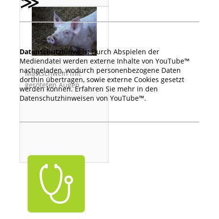
≫
Datenschutzhinweis:
Durch Abspielen der
Mediendatei werden externe Inhalte von YouTube™
nachgeladen, wodurch personenbezogene Daten
Mastschwein mit
dorthin übertragen, sowie externe Cookies gesetzt
geröteten Augen
werden können. Erfahren Sie mehr in den
Datenschutzhinweisen von YouTube™.