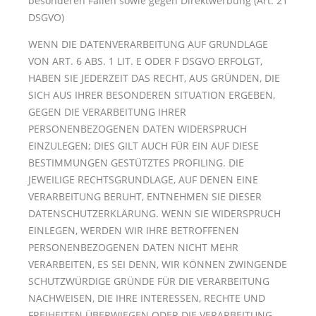
besonderen Fällen sowie gegen Direktwerbung (Art. 21
DSGVO)
WENN DIE DATENVERARBEITUNG AUF GRUNDLAGE
VON ART. 6 ABS. 1 LIT. E ODER F DSGVO ERFOLGT,
HABEN SIE JEDERZEIT DAS RECHT, AUS GRÜNDEN, DIE
SICH AUS IHRER BESONDEREN SITUATION ERGEBEN,
GEGEN DIE VERARBEITUNG IHRER
PERSONENBEZOGENEN DATEN WIDERSPRUCH
EINZULEGEN; DIES GILT AUCH FÜR EIN AUF DIESE
BESTIMMUNGEN GESTÜTZTES PROFILING. DIE
JEWEILIGE RECHTSGRUNDLAGE, AUF DENEN EINE
VERARBEITUNG BERUHT, ENTNEHMEN SIE DIESER
DATENSCHUTZERKLÄRUNG. WENN SIE WIDERSPRUCH
EINLEGEN, WERDEN WIR IHRE BETROFFENEN
PERSONENBEZOGENEN DATEN NICHT MEHR
VERARBEITEN, ES SEI DENN, WIR KÖNNEN ZWINGENDE
SCHUTZWÜRDIGE GRÜNDE FÜR DIE VERARBEITUNG
NACHWEISEN, DIE IHRE INTERESSEN, RECHTE UND
FREIHEITEN ÜBERWIEGEN ODER DIE VERARBEITUNG