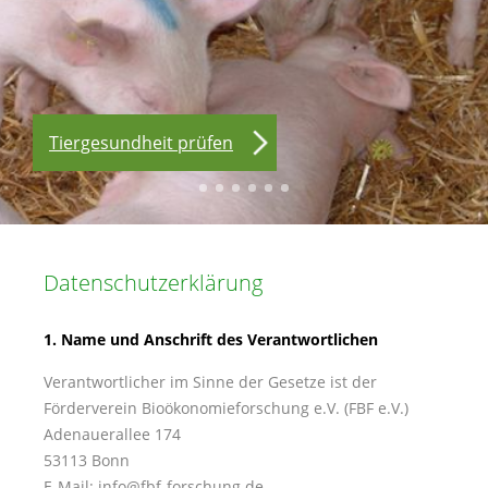
Tiere beobachten
Notfallhilfe
Start Kupierverzicht
Selbsteinschätzung
Beschäftigung bieten
Tiergesundheit prüfen
Datenschutzerklärung
1. Name und Anschrift des Verantwortlichen
Verantwortlicher im Sinne der Gesetze ist der
Förderverein Bioökonomieforschung e.V. (FBF e.V.)
Adenauerallee 174
53113 Bonn
E-Mail: info@fbf-forschung.de