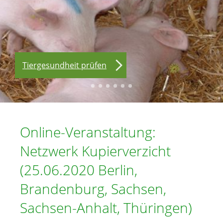
Tiere beobachten
Notfallhilfe
Start Kupierverzicht
Selbsteinschätzung
Beschäftigung bieten
Tiergesundheit prüfen
Online-Veranstaltung:
Netzwerk Kupierverzicht
(25.06.2020 Berlin,
Brandenburg, Sachsen,
Sachsen-Anhalt, Thüringen)