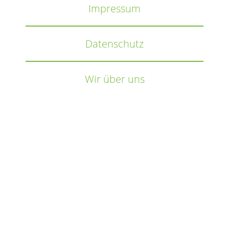
Impressum
Datenschutz
Wir über uns
Wir
verwenden
auf
unserer
Website
technisch
notwendige
Cookies,
um
unsere